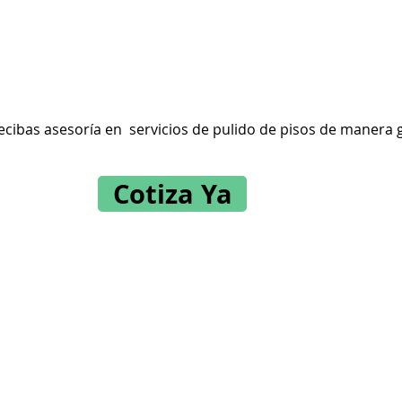
ecibas asesoría en servicios de pulido de pisos de manera g
Cotiza Ya
Tel
www.jydacabados.com
Med
J y D Acabados y Reformas SAS
Bo