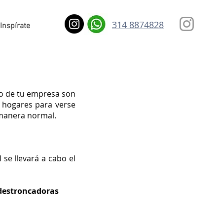
314 8874828
Inspírate
r o de tu empresa son
s hogares para verse
 manera normal.
 se llevará a cabo el
, destroncadoras