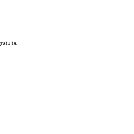
ratuita.
 314 887 4828
ellín
gotá