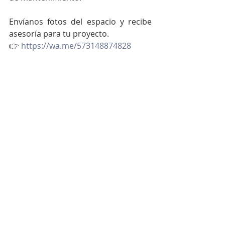
Envíanos fotos del espacio y recibe 
asesoría para tu proyecto.
👉 
https://wa.me/573148874828
¿El microcemento en duchas 
Medellín es impermeable?
Sí. Cuando se aplica correctamente 
con selladores profesionales, el 
microcemento en duchas 
Medellín
 es completamente 
impermeable.
¿Se puede aplicar 
microcemento en duchas 
existentes?