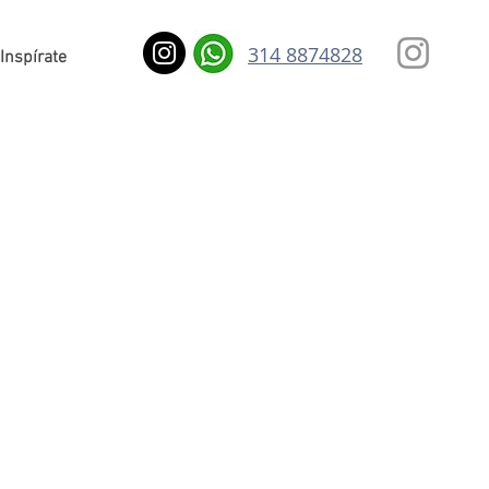
314 8874828
Inspírate