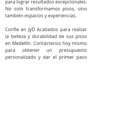
para lograr resultados excepcionales. 
No solo transformamos pisos, sino 
también espacios y experiencias.
Confíe en JyD Acabados para realzar 
la belleza y durabilidad de sus pisos 
en Medellín. Contáctenos hoy mismo 
para obtener un presupuesto 
personalizado y dar el primer paso 
hacia unos pisos impecables. ¡Su 
satisfacción es nuestra prioridad!
Llámenos ya o escribanos al 
whatsapp 3148874828